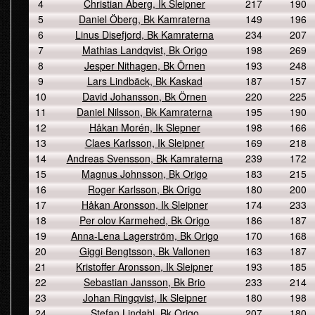
4
Christian Åberg, Ik Sleipner
217
190
5
Daniel Öberg, Bk Kamraterna
149
196
6
Linus Disefjord, Bk Kamraterna
234
207
7
Mathias Landqvist, Bk Origo
198
269
8
Jesper Nithagen, Bk Örnen
193
248
9
Lars Lindbäck, Bk Kaskad
187
157
10
David Johansson, Bk Örnen
220
225
11
Daniel Nilsson, Bk Kamraterna
195
190
12
Håkan Morén, Ik Slepner
198
166
13
Claes Karlsson, Ik Sleipner
169
218
14
Andreas Svensson, Bk Kamraterna
239
172
15
Magnus Johnsson, Bk Origo
183
215
16
Roger Karlsson, Bk Origo
180
200
17
Håkan Aronsson, Ik Sleipner
174
233
18
Per olov Karmehed, Bk Origo
186
187
19
Anna-Lena Lagerström, Bk Origo
170
168
20
Giggi Bengtsson, Bk Vallonen
163
187
21
Kristoffer Aronsson, Ik Sleipner
193
185
22
Sebastian Jansson, Bk Brio
233
214
23
Johan Ringqvist, Ik Sleipner
180
198
24
Stefan Lindahl, Bk Origo
207
180