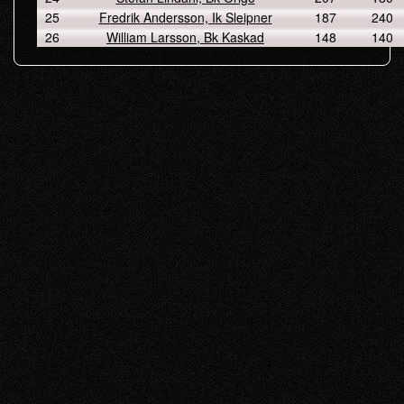
25
Fredrik Andersson, Ik Sleipner
187
240
26
William Larsson, Bk Kaskad
148
140