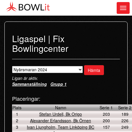
Togg
navi
Ligaspel | Fix
Bowlingcenter
Hämta
Ligan är aktiv.
Sammanställning
Grupp 1
Placeringar:
Plats
Namn
Serie 1
Serie 2
1
Stefan Urdell, Bk Origo
203
189
2
Alexander Erlandsson, Bk Örnen
200
226
3
Ivan Ljungholm, Team Linköping BC
157
249