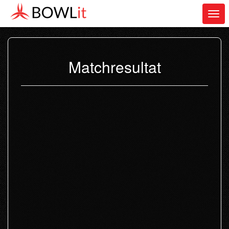
Togg
navi
Matchresultat