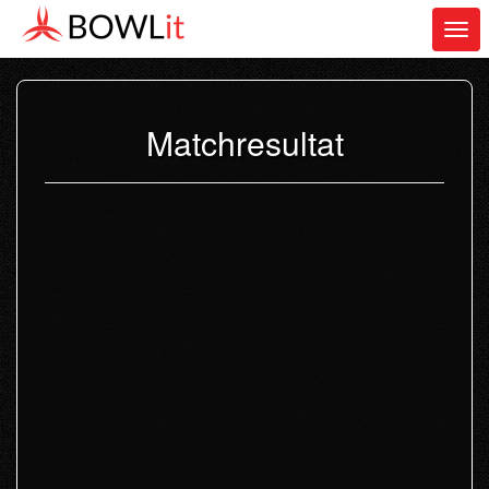
Togg
navi
Matchresultat